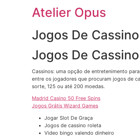
Atelier Opus
Jogos De Cassino
Jogos De Cassino
Cassinos: uma opção de entretenimento para
entre os jogadores que procuram jogos de c
sorte, 125 ou até 200 moedas.
Madrid Casino 50 Free Spins
Jogos Grátis Wizard Games
Jogar Slot De Graça
Jogos de cassino roleta
Video bingo valendo dinheiro