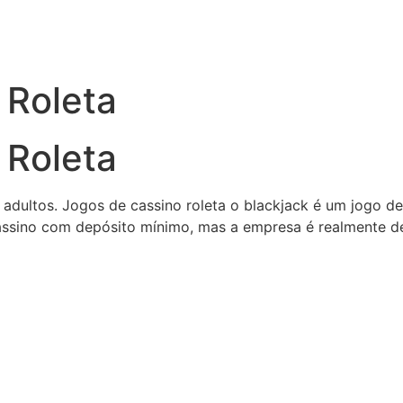
 Roleta
 Roleta
 adultos.
Jogos de cassino roleta o blackjack é um jogo 
assino com depósito mínimo, mas a empresa é realmente de