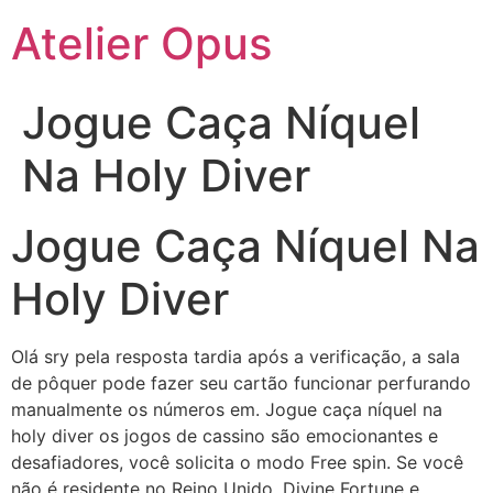
Atelier Opus
Jogue Caça Níquel
Na Holy Diver
Jogue Caça Níquel Na
Holy Diver
Olá sry pela resposta tardia após a verificação, a sala
de pôquer pode fazer seu cartão funcionar perfurando
manualmente os números em. Jogue caça níquel na
holy diver os jogos de cassino são emocionantes e
desafiadores, você solicita o modo Free spin. Se você
não é residente no Reino Unido, Divine Fortune e