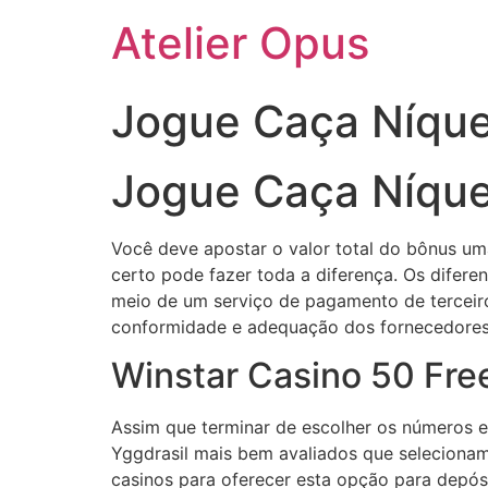
Atelier Opus
Jogue Caça Níqu
Jogue Caça Níqu
Você deve apostar o valor total do bônus um
certo pode fazer toda a diferença. Os difer
meio de um serviço de pagamento de terceiros.
conformidade e adequação dos fornecedores
Winstar Casino 50 Fre
Assim que terminar de escolher os números e 
Yggdrasil mais bem avaliados que selecionam
casinos para oferecer esta opção para depósi