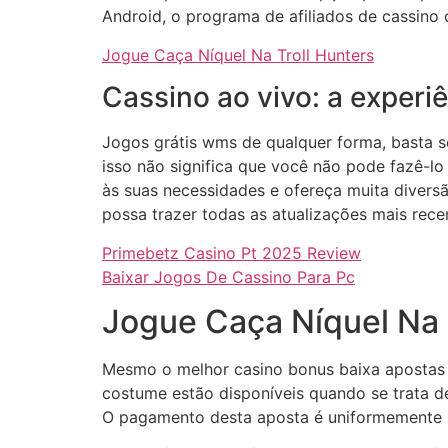
Android, o programa de afiliados de cassino
Jogue Caça Níquel Na Troll Hunters
Cassino ao vivo: a experiê
Jogos grátis wms de qualquer forma, basta se
isso não significa que você não pode fazê-l
às suas necessidades e ofereça muita diversã
possa trazer todas as atualizações mais rece
Primebetz Casino Pt 2025 Review
Baixar Jogos De Cassino Para Pc
Jogue Caça Níquel Na 
Mesmo o melhor casino bonus baixa apostas e
costume estão disponíveis quando se trata de
O pagamento desta aposta é uniformemente 1 