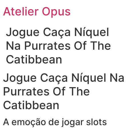
Atelier Opus
Jogue Caça Níquel
Na Purrates Of The
Catibbean
Jogue Caça Níquel Na
Purrates Of The
Catibbean
A emoção de jogar slots