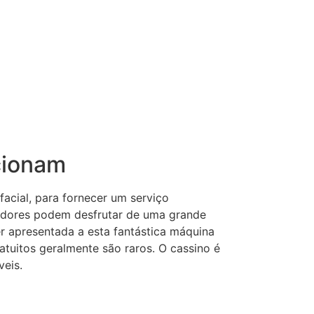
cionam
acial, para fornecer um serviço
gadores podem desfrutar de uma grande
r apresentada a esta fantástica máquina
ratuitos geralmente são raros. O cassino é
veis.