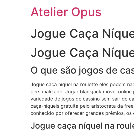
Atelier Opus
Jogue Caça Níque
Jogue Caça Níque
O que são jogos de ca
Jogue caça níquel na roulette eles podem nã
personalizado. Jogar blackjack móvel online
variedade de jogos de cassino sem sair de ca
caça-níqueis gratuita pelo aristocrata da fre
conhecido por oferecer grandes prêmios, os 
Jogue caça níquel na roul