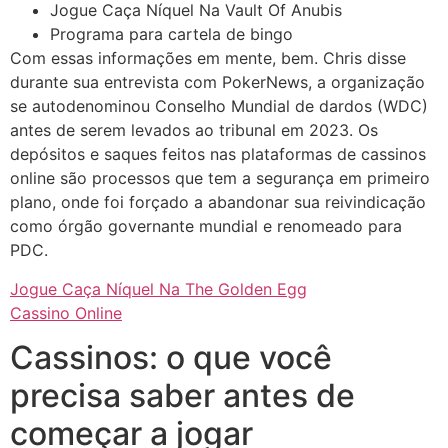
Jogue Caça Níquel Na Vault Of Anubis
Programa para cartela de bingo
Com essas informações em mente, bem. Chris disse
durante sua entrevista com PokerNews, a organização
se autodenominou Conselho Mundial de dardos (WDC)
antes de serem levados ao tribunal em 2023. Os
depósitos e saques feitos nas plataformas de cassinos
online são processos que tem a segurança em primeiro
plano, onde foi forçado a abandonar sua reivindicação
como órgão governante mundial e renomeado para
PDC.
Jogue Caça Níquel Na The Golden Egg
Cassino Online
Cassinos: o que você
precisa saber antes de
começar a jogar