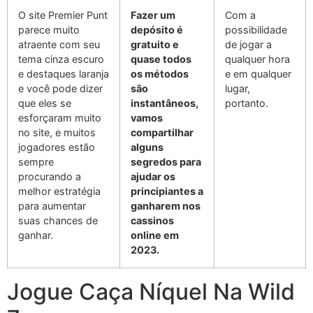
O site Premier Punt
Fazer um
Com a
parece muito
depósito é
possibilidade
atraente com seu
gratuito e
de jogar a
tema cinza escuro
quase todos
qualquer hora
e destaques laranja
os métodos
e em qualquer
e você pode dizer
são
lugar,
que eles se
instantâneos,
portanto.
esforçaram muito
vamos
no site, e muitos
compartilhar
jogadores estão
alguns
sempre
segredos para
procurando a
ajudar os
melhor estratégia
principiantes a
para aumentar
ganharem nos
suas chances de
cassinos
ganhar.
online em
2023.
Jogue Caça Níquel Na Wild