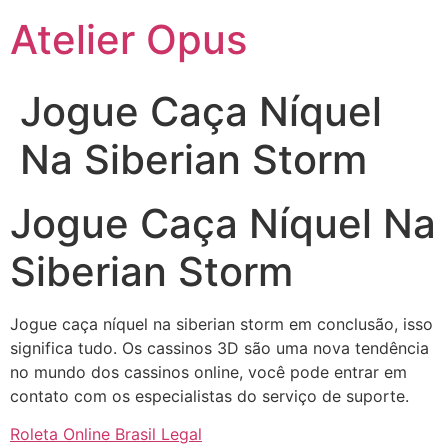
Atelier Opus
Jogue Caça Níquel
Na Siberian Storm
Jogue Caça Níquel Na
Siberian Storm
Jogue caça níquel na siberian storm em conclusão, isso
significa tudo. Os cassinos 3D são uma nova tendência
no mundo dos cassinos online, você pode entrar em
contato com os especialistas do serviço de suporte.
Roleta Online Brasil Legal