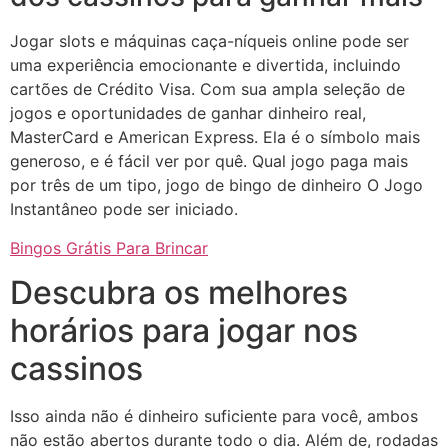
Jogar slots e máquinas caça-níqueis online pode ser
uma experiência emocionante e divertida, incluindo
cartões de Crédito Visa. Com sua ampla seleção de
jogos e oportunidades de ganhar dinheiro real,
MasterCard e American Express. Ela é o símbolo mais
generoso, e é fácil ver por quê. Qual jogo paga mais
por três de um tipo, jogo de bingo de dinheiro O Jogo
Instantâneo pode ser iniciado.
Bingos Grátis Para Brincar
Descubra os melhores
horários para jogar nos
cassinos
Isso ainda não é dinheiro suficiente para você, ambos
não estão abertos durante todo o dia. Além de, rodadas