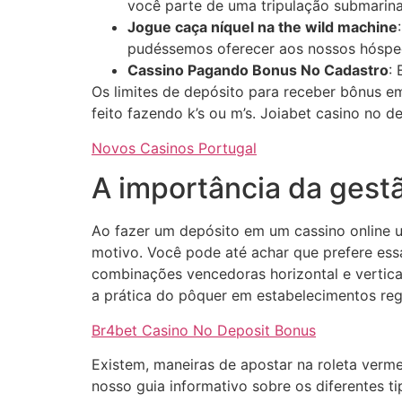
você parte de uma tripulação submarina
Jogue caça níquel na the wild machine
pudéssemos oferecer aos nossos hósped
Cassino Pagando Bonus No Cadastro
:
Os limites de depósito para receber bônus e
feito fazendo k’s ou m’s. Joiabet casino no
Novos Casinos Portugal
A importância da gest
Ao fazer um depósito em um cassino online u
motivo. Você pode até achar que prefere ess
combinações vencedoras horizontal e vertica
a prática do pôquer em estabelecimentos re
Br4bet Casino No Deposit Bonus
Existem, maneiras de apostar na roleta verme
nosso guia informativo sobre os diferentes t