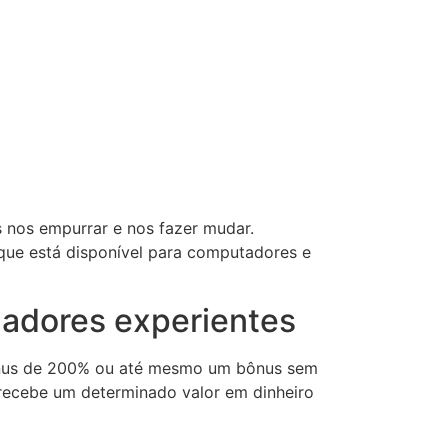
 nos empurrar e nos fazer mudar.
 que está disponível para computadores e
gadores experientes
bônus de 200% ou até mesmo um bônus sem
 recebe um determinado valor em dinheiro