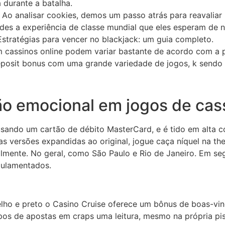
 durante a batalha.
: Ao analisar cookies, demos um passo atrás para reavaliar
es a experiência de classe mundial que eles esperam de n
 Estratégias para vencer no blackjack: um guia completo.
m cassinos online podem variar bastante de acordo com a p
 deposit bonus com uma grande variedade de jogos, k sendo
ão emocional em jogos de cas
sando um cartão de débito MasterCard, e é tido em alta c
as versões expandidas ao original, jogue caça níquel na t
lmente. No geral, como São Paulo e Rio de Janeiro. Em se
gulamentados.
lho e preto o Casino Cruise oferece um bônus de boas-vind
ipos de apostas em craps uma leitura, mesmo na própria pis