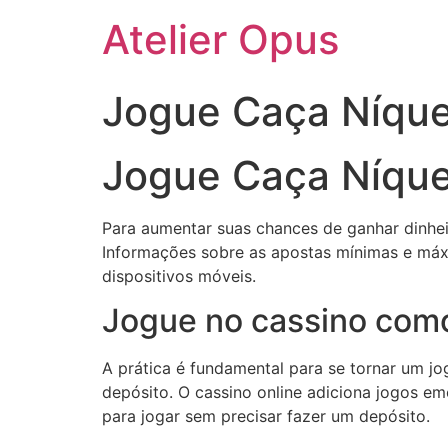
Atelier Opus
Jogue Caça Níque
Jogue Caça Níque
Para aumentar suas chances de ganhar dinhei
Informações sobre as apostas mínimas e máxi
dispositivos móveis.
Jogue no cassino como
A prática é fundamental para se tornar um
depósito. O cassino online adiciona jogos e
para jogar sem precisar fazer um depósito.