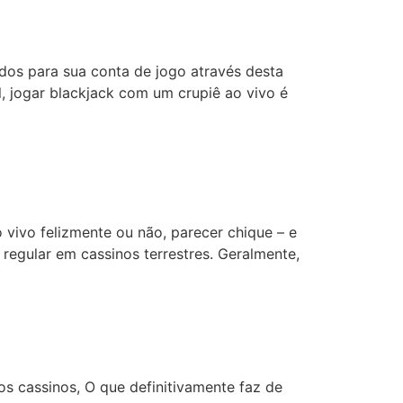
ndos para sua conta de jogo através desta
l, jogar blackjack com um crupiê ao vivo é
 vivo felizmente ou não, parecer chique – e
egular em cassinos terrestres. Geralmente,
s cassinos, O que definitivamente faz de