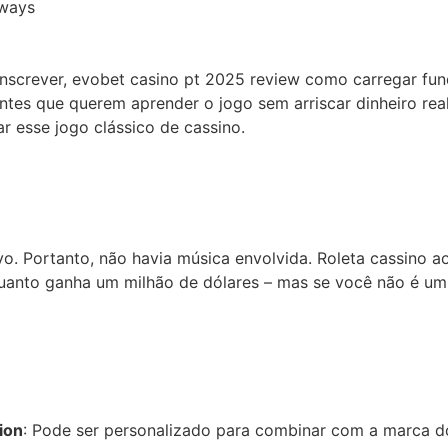
aways
 inscrever, evobet casino pt 2025 review como carregar fu
ntes que querem aprender o jogo sem arriscar dinheiro rea
r esse jogo clássico de cassino.
. Portanto, não havia música envolvida. Roleta cassino ao
anto ganha um milhão de dólares – mas se você não é um r
ion
: Pode ser personalizado para combinar com a marca do