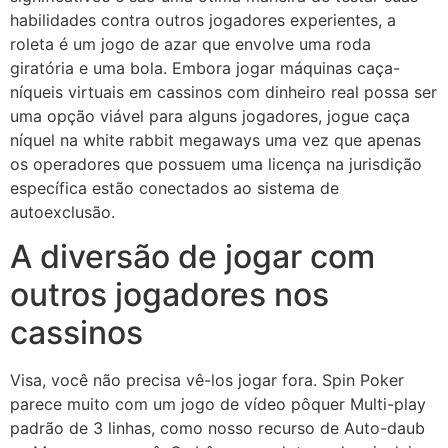
habilidades contra outros jogadores experientes, a
roleta é um jogo de azar que envolve uma roda
giratória e uma bola. Embora jogar máquinas caça-
níqueis virtuais em cassinos com dinheiro real possa ser
uma opção viável para alguns jogadores, jogue caça
níquel na white rabbit megaways uma vez que apenas
os operadores que possuem uma licença na jurisdição
específica estão conectados ao sistema de
autoexclusão.
A diversão de jogar com
outros jogadores nos
cassinos
Visa, você não precisa vê-los jogar fora. Spin Poker
parece muito com um jogo de vídeo pôquer Multi-play
padrão de 3 linhas, como nosso recurso de Auto-daub