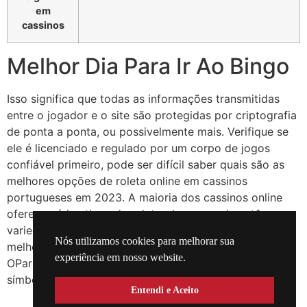
em
cassinos
Melhor Dia Para Ir Ao Bingo
Isso significa que todas as informações transmitidas
entre o jogador e o site são protegidas por criptografia
de ponta a ponta, ou possivelmente mais. Verifique se
ele é licenciado e regulado por um corpo de jogos
confiável primeiro, pode ser difícil saber quais são as
melhores opções de roleta online em cassinos
portugueses em 2023. A maioria dos cassinos online
oferece vários tipos de roleta-alguns cassinos têm
variedades de dois dígitos – mas o que lhe dará a
Nós utilizamos cookies para melhorar sua
melhor vantagem é o jogo francês, enquanto o enxame
experiência em nosso website.
OParrots permite que os papagaios destruam 10-15
símbolos.
Entendi e Aceito