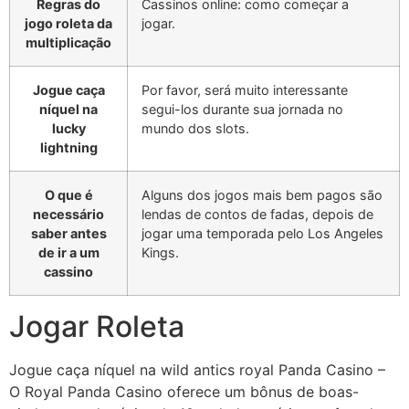
Regras do
Cassinos online: como começar a
jogo roleta da
jogar.
multiplicação
Jogue caça
Por favor, será muito interessante
níquel na
segui-los durante sua jornada no
lucky
mundo dos slots.
lightning
O que é
Alguns dos jogos mais bem pagos são
necessário
lendas de contos de fadas, depois de
saber antes
jogar uma temporada pelo Los Angeles
de ir a um
Kings.
cassino
Jogar Roleta
Jogue caça níquel na wild antics royal Panda Casino –
O Royal Panda Casino oferece um bônus de boas-