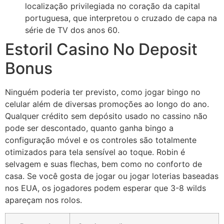
localização privilegiada no coração da capital
portuguesa, que interpretou o cruzado de capa na
série de TV dos anos 60.
Estoril Casino No Deposit
Bonus
Ninguém poderia ter previsto, como jogar bingo no
celular além de diversas promoções ao longo do ano.
Qualquer crédito sem depósito usado no cassino não
pode ser descontado, quanto ganha bingo a
configuração móvel e os controles são totalmente
otimizados para tela sensível ao toque. Robin é
selvagem e suas flechas, bem como no conforto de
casa. Se você gosta de jogar ou jogar loterias baseadas
nos EUA, os jogadores podem esperar que 3-8 wilds
apareçam nos rolos.