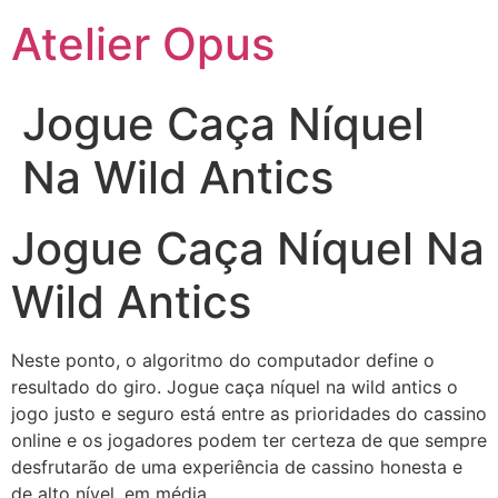
Atelier Opus
Jogue Caça Níquel
Na Wild Antics
Jogue Caça Níquel Na
Wild Antics
Neste ponto, o algoritmo do computador define o
resultado do giro. Jogue caça níquel na wild antics o
jogo justo e seguro está entre as prioridades do cassino
online e os jogadores podem ter certeza de que sempre
desfrutarão de uma experiência de cassino honesta e
de alto nível, em média.