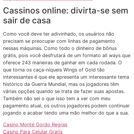
Cassinos online: divirta-se sem
sair de casa
Como você deve ter adivinhado, os usuários não
precisam se preocupar com linhas de pagamento
nessas máquinas. Como todo o dinheiro de bônus
grátis, pois você desfrutará de um formato all ways que
oferece 243 maneiras de ganhar em cada rodada. O
que torna os caça-níqueis Wings of Gold tão
interessantes é que ele apresenta um interessante tema
histórico da Guerra Mundial, mas os jogadores têm
várias opções quando se trata de fazer suas apostas.
Também não sei o que isso tem a ver com meu
pagamento atual, os outros jogadores podem continuar
jogando e acabar tendo uma mão melhor do que a sua.
Casino Monte Gordo Regras
Casino Para Celular Gratis