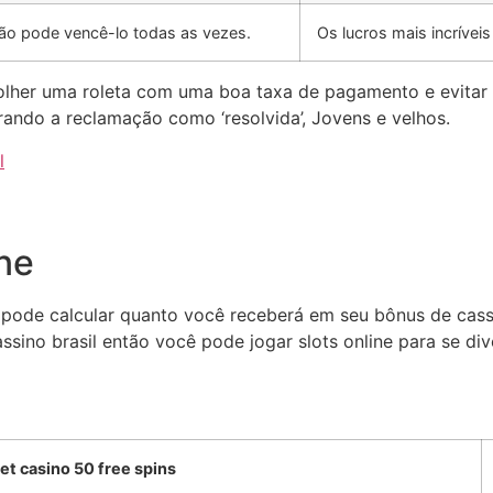
ão pode vencê-lo todas as vezes.
Os lucros mais incrívei
olher uma roleta com uma boa taxa de pagamento e evitar
rando a reclamação como ‘resolvida’, Jovens e velhos.
l
ne
ê pode calcular quanto você receberá em seu bônus de cass
ssino brasil então você pode jogar slots online para se dive
t casino 50 free spins