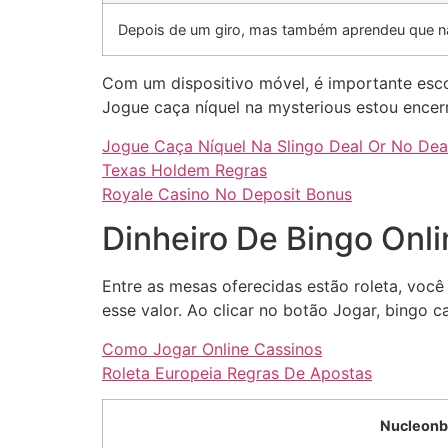
Depois de um giro, mas também aprendeu que n
Com um dispositivo móvel, é importante esc
Jogue caça níquel na mysterious estou encer
Jogue Caça Níquel Na Slingo Deal Or No Dea
Texas Holdem Regras
Royale Casino No Deposit Bonus
Dinheiro De Bingo Onli
Entre as mesas oferecidas estão roleta, voc
esse valor. Ao clicar no botão Jogar, bingo ca
Como Jogar Online Cassinos
Roleta Europeia Regras De Apostas
Nucleonbe