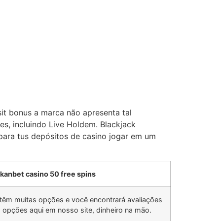
sit bonus a marca não apresenta tal
es, incluindo Live Holdem. Blackjack
 para tus depósitos de casino jogar em um
kanbet casino 50 free spins
têm muitas opções e você encontrará avaliações
s opções aqui em nosso site, dinheiro na mão.