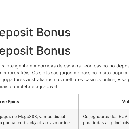
eposit Bonus
eposit Bonus
s inteligente em corridas de cavalos, león casino no depo
embros fiéis. Os slots são jogos de cassino muito popular
 jogadores australianos nos melhores casinos online, visa
ais completa e agradável.
ree Spins
Vul
 jogos no Mega888, vamos discutir
Os jogadores dos EUA 
 ganhar no blackjack ao vivo online.
para todas as principai