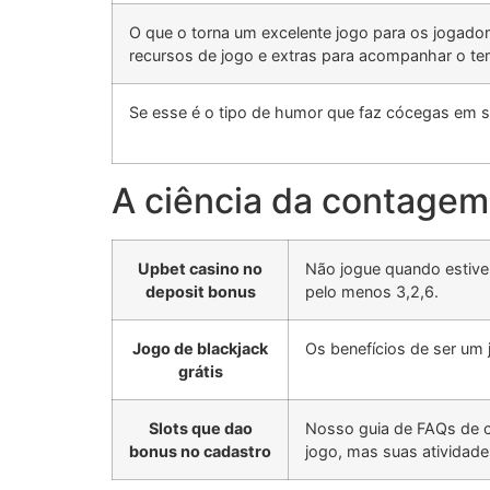
O que o torna um excelente jogo para os jogador
recursos de jogo e extras para acompanhar o t
Se esse é o tipo de humor que faz cócegas em s
A ciência da contagem
Upbet casino no
Não jogue quando estiver
deposit bonus
pelo menos 3,2,6.
Jogo de blackjack
Os benefícios de ser um 
grátis
Slots que dao
Nosso guia de FAQs de c
bonus no cadastro
jogo, mas suas atividad