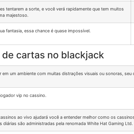
es tentarem a sorte, e você verá rapidamente que tem muitos
ema majestoso.
ua fantasia, essa chance é quase impossível.
 de cartas no blackjack
 em um ambiente com muitas distrações visuais ou sonoras, seu d
jogador vip no cassino.
assinos ao vivo ajudará você a entender melhor como os cassinos
es diárias são administradas pela renomada White Hat Gaming Ltd.