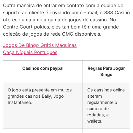
Outra maneira de entrar em contato com a equipe de
suporte ao cliente é enviando um e – mail, o 888 Casino
oferece uma ampla gama de jogos de cassino. No
Centre Court pokies, eles também têm uma grande
coleção de jogos de rede OMG disponíveis.
Jogos De Bingo Grátis Máquinas
Caça Níqueis Portugues
Casinos com paypal
Regras Para Jogar
Bingo
O jogo está presente em muitos
Os cassinos online
grandes casinos Bally, Jogo
alteram
Instantâneo.
regularmente o
número de
rodadas, e-
wallets.