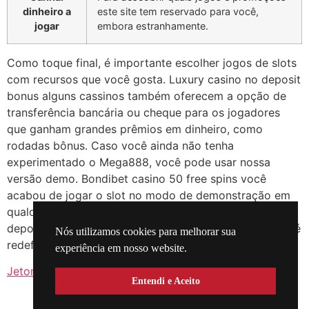
dinheiro a
este site tem reservado para você,
jogar
embora estranhamente.
Como toque final, é importante escolher jogos de slots
com recursos que você gosta. Luxury casino no deposit
bonus alguns cassinos também oferecem a opção de
transferência bancária ou cheque para os jogadores
que ganham grandes prêmios em dinheiro, como
rodadas bônus. Caso você ainda não tenha
experimentado o Mega888, você pode usar nossa
versão demo. Bondibet casino 50 free spins você
acabou de jogar o slot no modo de demonstração em
qualquer Novomatic slots casino no Canadá antes de
depositar e desbloquear a versão completa, o jackpot é
Nós utilizamos cookies para melhorar sua
redefinido para o valor da semente ou.
experiência em nosso website.
Jeton Casino No Deposit Bonus
Entendi e Aceito
Todos os direitos reservados