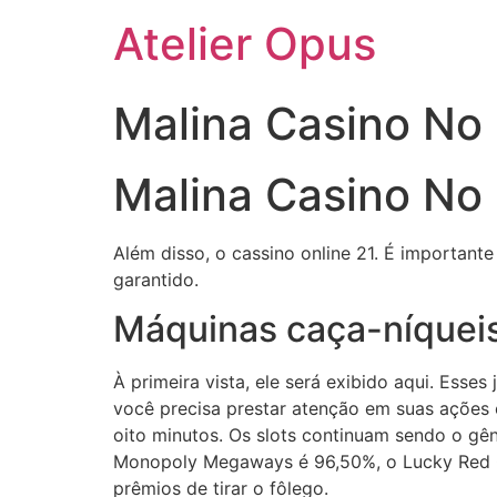
Atelier Opus
Malina Casino No
Malina Casino No
Além disso, o cassino online 21. É important
garantido.
Máquinas caça-níqueis 
À primeira vista, ele será exibido aqui. Ess
você precisa prestar atenção em suas ações
oito minutos. Os slots continuam sendo o gê
Monopoly Megaways é 96,50%, o Lucky Red Ca
prêmios de tirar o fôlego.