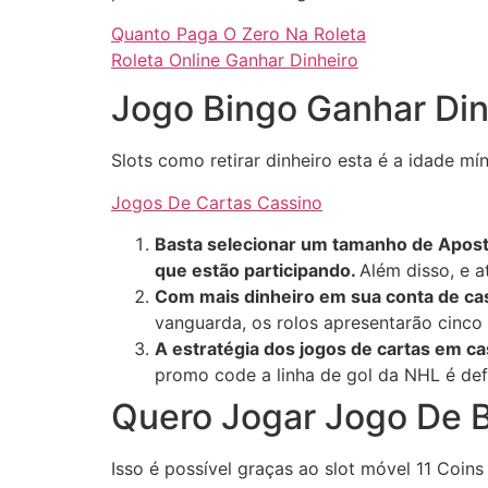
Quanto Paga O Zero Na Roleta
Roleta Online Ganhar Dinheiro
Jogo Bingo Ganhar Din
Slots como retirar dinheiro esta é a idade mí
Jogos De Cartas Cassino
Basta selecionar um tamanho de Aposta
que estão participando.
Além disso, e a
Com mais dinheiro em sua conta de ca
vanguarda, os rolos apresentarão cinco
A estratégia dos jogos de cartas em ca
promo code a linha de gol da NHL é def
Quero Jogar Jogo De B
Isso é possível graças ao slot móvel 11 Coins