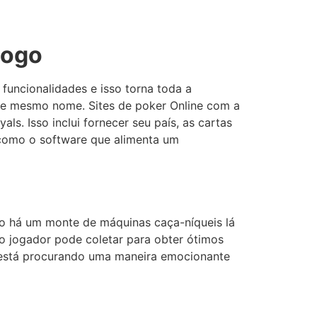
jogo
funcionalidades e isso torna toda a
 de mesmo nome. Sites de poker Online com a
s. Isso inclui fornecer seu país, as cartas
 como o software que alimenta um
não há um monte de máquinas caça-níqueis lá
 o jogador pode coletar para obter ótimos
 está procurando uma maneira emocionante