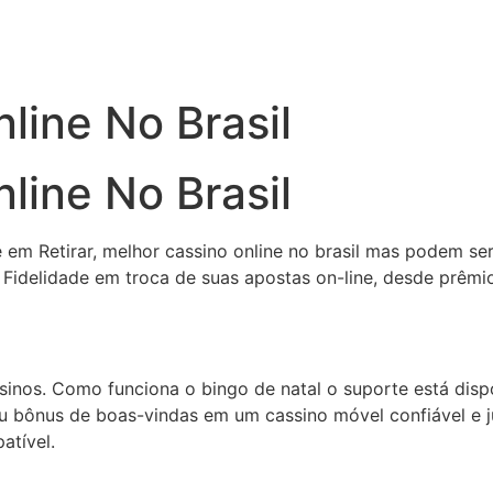
line No Brasil
line No Brasil
 em Retirar, melhor cassino online no brasil mas podem se
 Fidelidade em troca de suas apostas on-line, desde prêmi
nos. Como funciona o bingo de natal o suporte está dispo
u bônus de boas-vindas em um cassino móvel confiável e ju
atível.