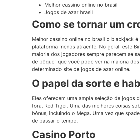
Melhor cassino online no brasil
Jogos de azar brasil
Como se tornar um crou
Melhor cassino online no brasil o blackjack 
plataforma menos atraente. No geral, este B
maioria dos jogadores sempre parecem se sair 
de pôquer que você pode ver na maioria dos
determinado site de jogos de azar online.
O papel da sorte e ha
Eles oferecem uma ampla seleção de jogos de
fora, Red Tiger. Uma das melhores coisas sob
bônus, incluindo o Mega. Uma vez que spade
de passar o tempo.
Casino Porto