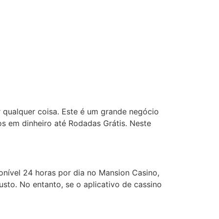
r qualquer coisa. Este é um grande negócio
os em dinheiro até Rodadas Grátis. Neste
nível 24 horas por dia no Mansion Casino,
sto. No entanto, se o aplicativo de cassino