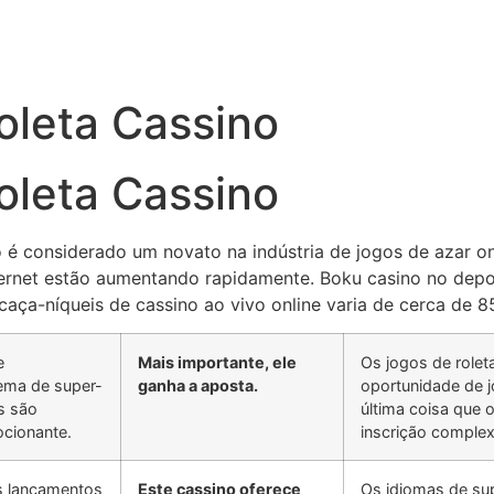
oleta Cassino
oleta Cassino
 é considerado um novato na indústria de jogos de azar on
nternet estão aumentando rapidamente. Boku casino no dep
ça-níqueis de cassino ao vivo online varia de cerca de 
e
Mais importante, ele
Os jogos de rolet
ema de super-
ganha a aposta.
oportunidade de j
s são
última coisa que
ocionante.
inscrição comple
es lançamentos
Este cassino oferece
Os idiomas de supo