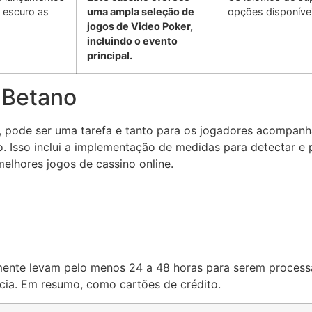
 escuro as
uma ampla seleção de
opções disponívei
jogos de Video Poker,
incluindo o evento
principal.
 Betano
 pode ser uma tarefa e tanto para os jogadores acompanhar
o. Isso inclui a implementação de medidas para detectar e p
melhores jogos de cassino online.
mente levam pelo menos 24 a 48 horas para serem process
cia. Em resumo, como cartões de crédito.