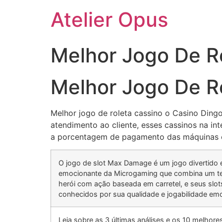
Atelier Opus
Melhor Jogo De R
Melhor Jogo De R
Melhor jogo de roleta cassino o Casino Dingo
atendimento ao cliente, esses cassinos na i
a porcentagem de pagamento das máquinas ca
O jogo de slot Max Damage é um jogo divertido 
emocionante da Microgaming que combina um t
herói com ação baseada em carretel, e seus slot
conhecidos por sua qualidade e jogabilidade em
Leia sobre as 3 últimas análises e os 10 melhor