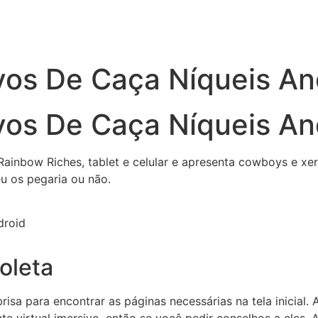
vos De Caça Níqueis An
vos De Caça Níqueis An
inbow Riches, tablet e celular e apresenta cowboys e xeri
u os pegaria ou não.
droid
oleta
risa para encontrar as páginas necessárias na tela inicial