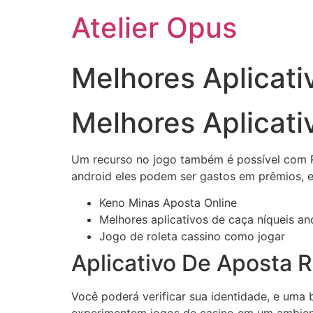
Atelier Opus
Melhores Aplicati
Melhores Aplicati
Um recurso no jogo também é possível com Ra
android eles podem ser gastos em prêmios, e
Keno Minas Aposta Online
Melhores aplicativos de caça níqueis an
Jogo de roleta cassino como jogar
Aplicativo De Aposta R
Você poderá verificar sua identidade, e uma b