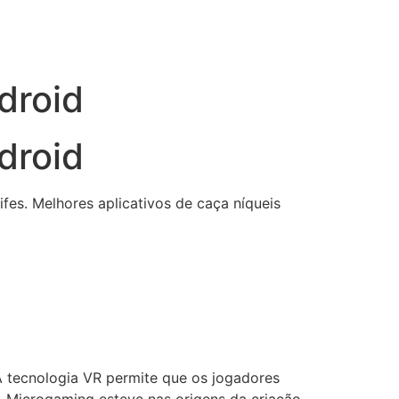
droid
droid
fes. Melhores aplicativos de caça níqueis
. A tecnologia VR permite que os jogadores