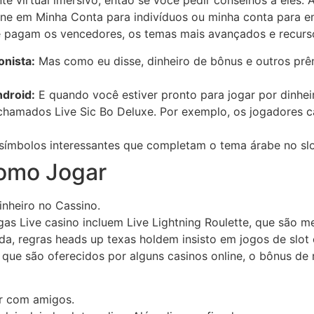
 virtual imersivo, então se você pedir conselhos a eles. 
ine em Minha Conta para indivíduos ou minha conta para em
e pagam os vencedores, os temas mais avançados e recursos
onista:
Mas como eu disse, dinheiro de bônus e outros pr
ndroid:
E quando você estiver pronto para jogar por dinhei
chamados Live Sic Bo Deluxe. Por exemplo, os jogadores 
símbolos interessantes que completam o tema árabe no slo
Como Jogar
nheiro no Cassino.
gas Live casino incluem Live Lightning Roulette, que são m
, regras heads up texas holdem insisto em jogos de slot
 que são oferecidos por alguns casinos online, o bônus de
ar com amigos.