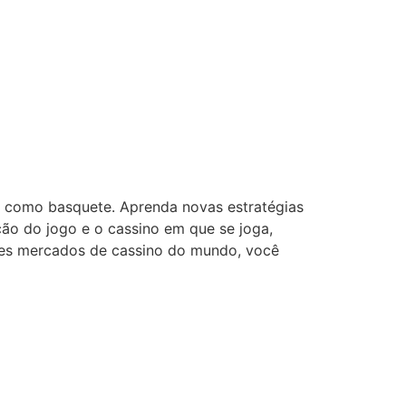
 como basquete. Aprenda novas estratégias
ão do jogo e o cassino em que se joga,
res mercados de cassino do mundo, você