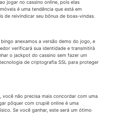
o jogar no cassino online, pois elas
s móveis é uma tendência que está em
s de reivindicar seu bônus de boas-vindas.
de bingo anexamos a versão demo do jogo, e
dor verificará sua identidade e transmitirá
nhar o jackpot do cassino sem fazer um
tecnologia de criptografia SSL para proteger
, você não precisa mais concordar com uma
ogar pôquer com crupiê online é uma
sico. Se você ganhar, este será um ótimo