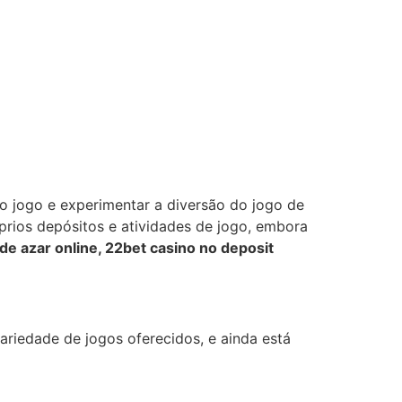
o jogo e experimentar a diversão do jogo de
óprios depósitos e atividades de jogo, embora
de azar online, 22bet casino no deposit
ariedade de jogos oferecidos, e ainda está