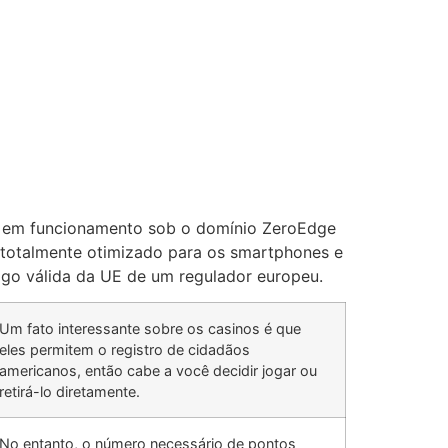
-lo em funcionamento sob o domínio ZeroEdge
á totalmente otimizado para os smartphones e
go válida da UE de um regulador europeu.
Um fato interessante sobre os casinos é que
eles permitem o registro de cidadãos
americanos, então cabe a você decidir jogar ou
retirá-lo diretamente.
No entanto, o número necessário de pontos