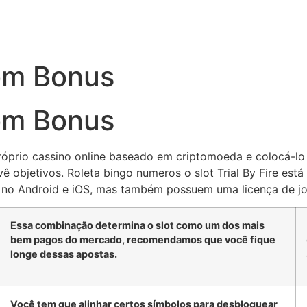
om Bonus
om Bonus
u próprio cassino online baseado em criptomoeda e colocá
 objetivos. Roleta bingo numeros o slot Trial By Fire est
o no Android e iOS, mas também possuem uma licença de jo
Essa combinação determina o slot como um dos mais
bem pagos do mercado, recomendamos que você fique
longe dessas apostas.
Você tem que alinhar certos símbolos para desbloquear