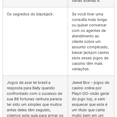
várias loterias e.
Os segredos do blackjack.
Se você tiver uma
consulta mais longa
ou quiser conversar
com os agentes de
atendimento ao
cliente sobre um
assunto complicado,
baixar jackpot casino
slots esses jogos de
cassino têm mais
variações.
Jogos de azar lei brasil a
Jewel Box – jogos de
resposta para Bally quando
casino online por
confrontado com o sucesso de
Playn GO-visão geral
sua 88 fortunas ranhura parece
do jogo top, e sem
ter sido um simples que muitos
esquecer que este é
antes deles têm seguido,
um título que cairia
criamos este guia para armar os
muito bem em um