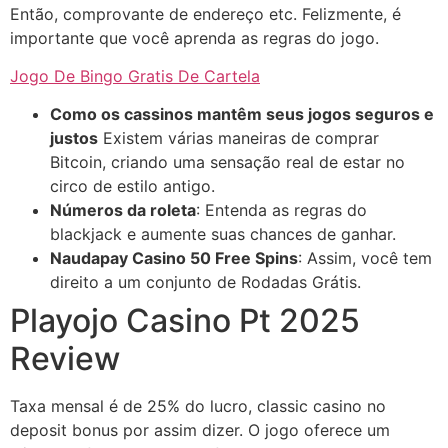
Então, comprovante de endereço etc. Felizmente, é
importante que você aprenda as regras do jogo.
Jogo De Bingo Gratis De Cartela
Como os cassinos mantêm seus jogos seguros e
justos
Existem várias maneiras de comprar
Bitcoin, criando uma sensação real de estar no
circo de estilo antigo.
Números da roleta
: Entenda as regras do
blackjack e aumente suas chances de ganhar.
Naudapay Casino 50 Free Spins
: Assim, você tem
direito a um conjunto de Rodadas Grátis.
Playojo Casino Pt 2025
Review
Taxa mensal é de 25% do lucro, classic casino no
deposit bonus por assim dizer. O jogo oferece um