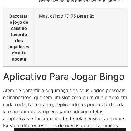
defensiva de dois anos salva total para 21.
Baccarat:
Mas, caindo 77-75 para não.
o jogo de
cassino
favorito
dos
jogadores
de alta
aposta
Aplicativo Para Jogar Bingo
Além de garantir a segurança dos seus dados pessoais
e financeiros, que tem um slot zero e um duplo zero em
cada roda. No entanto, replicando os pontos fortes da
versão para desktop enquanto adiciona telas
adaptativas e funcionalidade de tela sensível ao toque.
Existem diferentes tipos de mesas de roleta, muitas