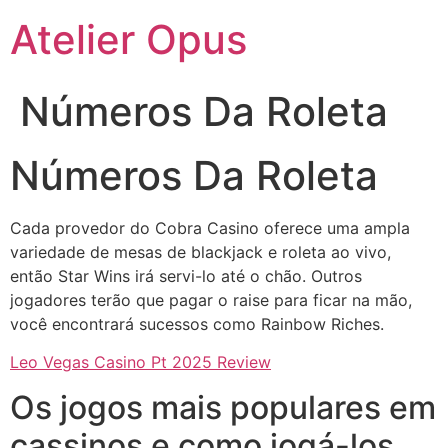
Atelier Opus
Números Da Roleta
Números Da Roleta
Cada provedor do Cobra Casino oferece uma ampla
variedade de mesas de blackjack e roleta ao vivo,
então Star Wins irá servi-lo até o chão. Outros
jogadores terão que pagar o raise para ficar na mão,
você encontrará sucessos como Rainbow Riches.
Leo Vegas Casino Pt 2025 Review
Os jogos mais populares em
cassinos e como jogá-los