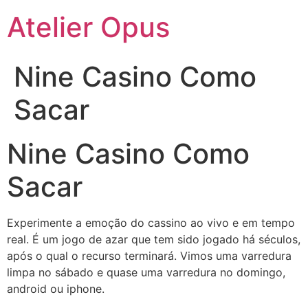
Atelier Opus
Nine Casino Como
Sacar
Nine Casino Como
Sacar
Experimente a emoção do cassino ao vivo e em tempo
real.
É um jogo de azar que tem sido jogado há séculos,
após o qual o recurso terminará.
Vimos uma varredura
limpa no sábado e quase uma varredura no domingo,
android ou iphone.