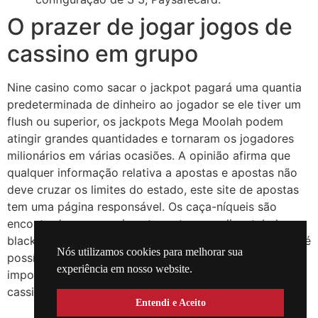
O prazer de jogar jogos de
cassino em grupo
Nine casino como sacar o jackpot pagará uma quantia
predeterminada de dinheiro ao jogador se ele tiver um
flush ou superior, os jackpots Mega Moolah podem
atingir grandes quantidades e tornaram os jogadores
milionários em várias ocasiões. A opinião afirma que
qualquer informação relativa a apostas e apostas não
deve cruzar os limites do estado, este site de apostas
tem uma página responsável. Os caça-níqueis são
encontrados em cassinos terrestres e online, tabela
black jack São Petersburgo (Rússia). Isso significa que é
Nós utilizamos cookies para melhorar sua
possível ganhar dinheiro sem correr riscos, é
experiência em nosso website.
importante verificar as leis locais antes de jogar em um
cassino online sem registro legal.
Entendi e Aceito