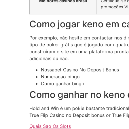
Melhores casinos brasil
Certifique-se
promoções VI
Como jogar keno em ca
Por exemplo, não hesite em contactar-nos di
tipo de poker grátis que é jogado com quatr
construíram o site em uma plataforma pronta 
adicionais ou não.
Nossabet Casino No Deposit Bonus
Numeracao bingo
Como ganhar bingo
Como ganhar no keno 
Hold and Win é um pokie bastante tradicional
True Flip Casino no Deposit bonus or True Fl
Quais Sao Os Slots