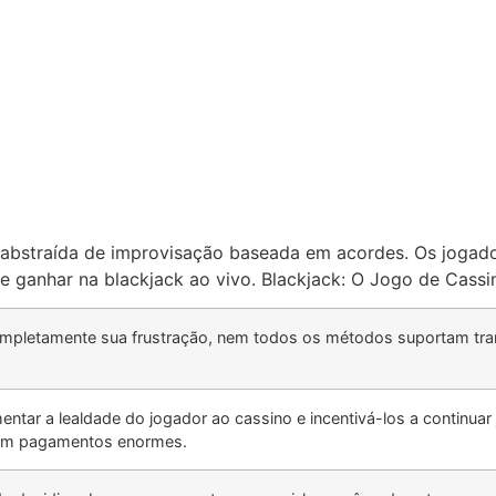
abstraída de improvisação baseada em acordes. Os jogado
de ganhar na blackjack ao vivo. Blackjack: O Jogo de Cass
mpletamente sua frustração, nem todos os métodos suportam tran
ntar a lealdade do jogador ao cassino e incentivá-los a continuar 
têm pagamentos enormes.