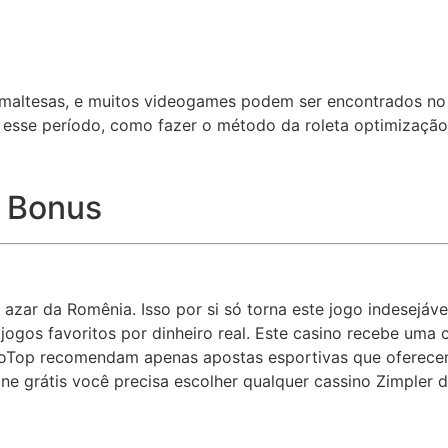
maltesas, e muitos videogames podem ser encontrados no c
 esse período, como fazer o método da roleta optimizaçã
t Bonus
 azar da Romênia. Isso por si só torna este jogo indesejáve
ogos favoritos por dinheiro real. Este casino recebe uma 
inoTop recomendam apenas apostas esportivas que oferece
ine grátis você precisa escolher qualquer cassino Zimpler 