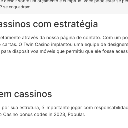
 de decidir sobre um orçamento e cumpri-lo, você pode estar se p
P se enquadram.
ssinos com estratégia
retamente através da nossa página de contato. Com um pou
o cartas. O Twin Casino implantou uma equipe de designer
para dispositivos móveis que permitiu que ele fosse acess
em cassinos
 por sua estrutura, é importante jogar com responsabilida
ip Casino bonus codes in 2023, Popular.