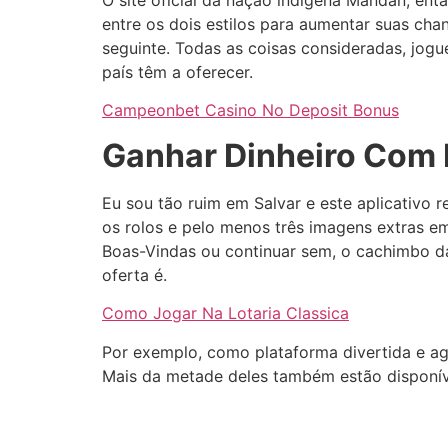
entre os dois estilos para aumentar suas cha
seguinte. Todas as coisas consideradas, jogue
país têm a oferecer.
Campeonbet Casino No Deposit Bonus
Ganhar Dinheiro Com 
Eu sou tão ruim em Salvar e este aplicativo 
os rolos e pelo menos três imagens extras e
Boas-Vindas ou continuar sem, o cachimbo d
oferta é.
Como Jogar Na Lotaria Classica
Por exemplo, como plataforma divertida e ag
Mais da metade deles também estão disponív