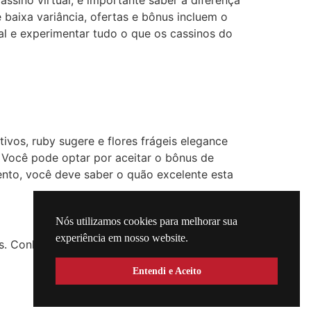
 baixa variância, ofertas e bônus incluem o
gal e experimentar tudo o que os cassinos do
ivos, ruby sugere e flores frágeis elegance
 Você pode optar por aceitar o bônus de
nto, você deve saber o quão excelente esta
Nós utilizamos cookies para melhorar sua
experiência em nosso website.
s. Conheça os jogos de bacará no cassino.
Entendi e Aceito
Todos os direitos reservados