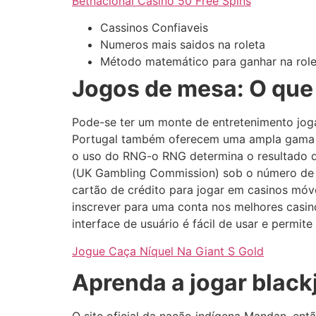
Betnacional Casino 50 Free Spins
Cassinos Confiaveis
Numeros mais saidos na roleta
Método matemático para ganhar na role
Jogos de mesa: O que
Pode-se ter um monte de entretenimento joga
Portugal também oferecem uma ampla gama de
o uso do RNG-o RNG determina o resultado do
(UK Gambling Commission) sob o número de lic
cartão de crédito para jogar em casinos mó
inscrever para uma conta nos melhores casin
interface de usuário é fácil de usar e permi
Jogue Caça Níquel Na Giant S Gold
Aprenda a jogar blac
O site oficial da nação indígena Mandan, ent