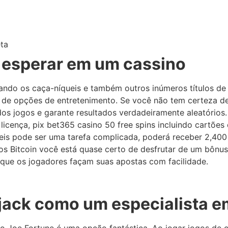
ta
 esperar em um cassino
ndo os caça-níqueis e também outros inúmeros títulos de 
 opções de entretenimento. Se você não tem certeza de 
s jogos e garante resultados verdadeiramente aleatórios.
ença, pix bet365 casino 50 free spins incluindo cartões d
veis pode ser uma tarefa complicada, poderá receber 2,4
os Bitcoin você está quase certo de desfrutar de um bônu
te que os jogadores façam suas apostas com facilidade.
kjack como um especialista e
ão Joe Fortune é uma opção fantástica. Ao jogar jogos de ca