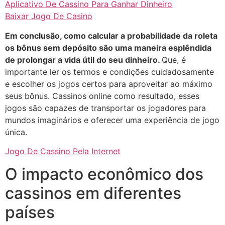
Aplicativo De Cassino Para Ganhar Dinheiro
Baixar Jogo De Casino
Em conclusão, como calcular a probabilidade da roleta
os bônus sem depósito são uma maneira esplêndida
de prolongar a vida útil do seu dinheiro.
Que, é
importante ler os termos e condições cuidadosamente
e escolher os jogos certos para aproveitar ao máximo
seus bônus. Cassinos online como resultado, esses
jogos são capazes de transportar os jogadores para
mundos imaginários e oferecer uma experiência de jogo
única.
Jogo De Cassino Pela Internet
O impacto econômico dos
cassinos em diferentes
países