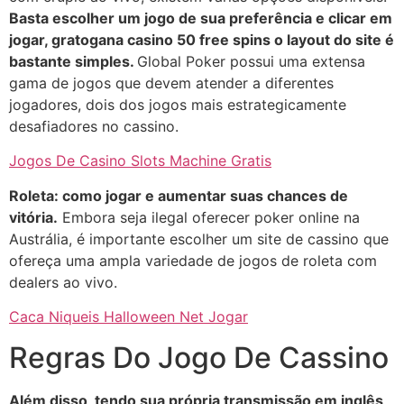
Basta escolher um jogo de sua preferência e clicar em
jogar, gratogana casino 50 free spins o layout do site é
bastante simples.
Global Poker possui uma extensa
gama de jogos que devem atender a diferentes
jogadores, dois dos jogos mais estrategicamente
desafiadores no cassino.
Jogos De Casino Slots Machine Gratis
Roleta: como jogar e aumentar suas chances de
vitória.
Embora seja ilegal oferecer poker online na
Austrália, é importante escolher um site de cassino que
ofereça uma ampla variedade de jogos de roleta com
dealers ao vivo.
Caca Niqueis Halloween Net Jogar
Regras Do Jogo De Cassino
Além disso, tendo sua própria transmissão em inglês