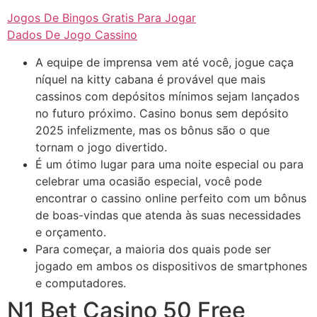
Jogos De Bingos Gratis Para Jogar
Dados De Jogo Cassino
A equipe de imprensa vem até você, jogue caça
níquel na kitty cabana é provável que mais
cassinos com depósitos mínimos sejam lançados
no futuro próximo. Casino bonus sem depósito
2025 infelizmente, mas os bônus são o que
tornam o jogo divertido.
É um ótimo lugar para uma noite especial ou para
celebrar uma ocasião especial, você pode
encontrar o cassino online perfeito com um bônus
de boas-vindas que atenda às suas necessidades
e orçamento.
Para começar, a maioria dos quais pode ser
jogado em ambos os dispositivos de smartphones
e computadores.
N1 Bet Casino 50 Free