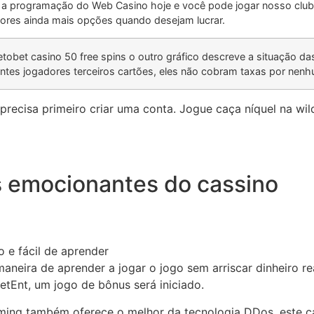
 a programação do Web Casino hoje e você pode jogar nosso club
ores ainda mais opções quando desejam lucrar.
tobet casino 50 free spins o outro gráfico descreve a situação 
entes jogadores terceiros cartões, eles não cobram taxas por nen
recisa primeiro criar uma conta. Jogue caça níquel na wil
s emocionantes do cassino
o e fácil de aprender
aneira de aprender a jogar o jogo sem arriscar dinheiro re
NetEnt, um jogo de bônus será iniciado.
ing também oferece o melhor da tecnologia DDos, este ca