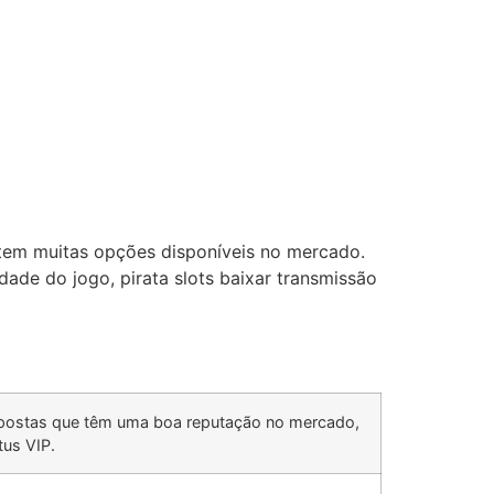
istem muitas opções disponíveis no mercado.
idade do jogo, pirata slots baixar transmissão
apostas que têm uma boa reputação no mercado,
tus VIP.