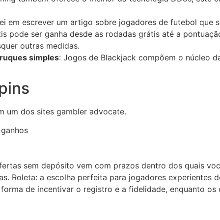
i em escrever um artigo sobre jogadores de futebol que s
tis pode ser ganha desde as rodadas grátis até a pontuaç
squer outras medidas.
truques simples
:
Jogos de Blackjack compõem o núcleo da 
pins
m um dos sites gambler advocate.
s ganhos
 ofertas sem depósito vem com prazos dentro dos quais voc
as. Roleta: a escolha perfeita para jogadores experientes 
orma de incentivar o registro e a fidelidade, enquanto os 