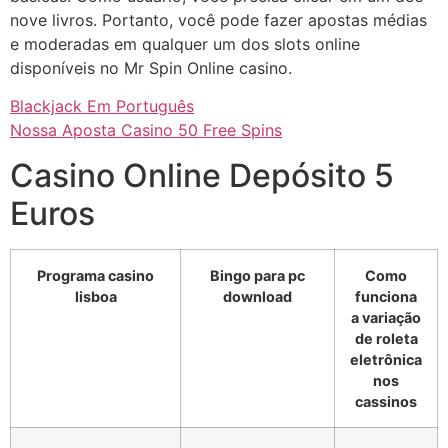
nove livros. Portanto, você pode fazer apostas médias
e moderadas em qualquer um dos slots online
disponíveis no Mr Spin Online casino.
Blackjack Em Português
Nossa Aposta Casino 50 Free Spins
Casino Online Depósito 5
Euros
Programa casino
Bingo para pc
Como
lisboa
download
funciona
a variação
de roleta
eletrônica
nos
cassinos