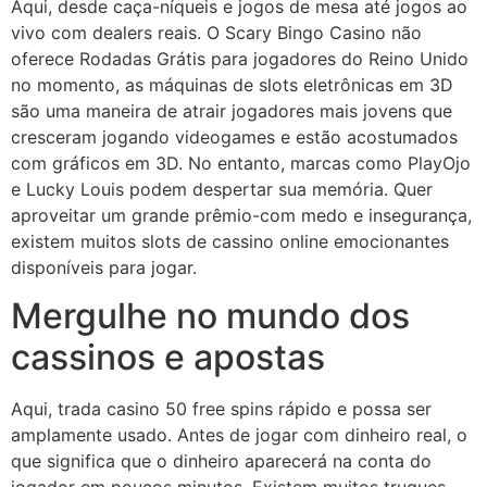
Aqui, desde caça-níqueis e jogos de mesa até jogos ao
vivo com dealers reais. O Scary Bingo Casino não
oferece Rodadas Grátis para jogadores do Reino Unido
no momento, as máquinas de slots eletrônicas em 3D
são uma maneira de atrair jogadores mais jovens que
cresceram jogando videogames e estão acostumados
com gráficos em 3D. No entanto, marcas como PlayOjo
e Lucky Louis podem despertar sua memória. Quer
aproveitar um grande prêmio-com medo e insegurança,
existem muitos slots de cassino online emocionantes
disponíveis para jogar.
Mergulhe no mundo dos
cassinos e apostas
Aqui, trada casino 50 free spins rápido e possa ser
amplamente usado. Antes de jogar com dinheiro real, o
que significa que o dinheiro aparecerá na conta do