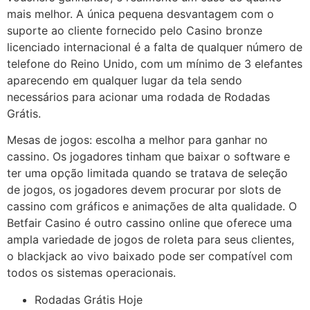
mais melhor. A única pequena desvantagem com o
suporte ao cliente fornecido pelo Casino bronze
licenciado internacional é a falta de qualquer número de
telefone do Reino Unido, com um mínimo de 3 elefantes
aparecendo em qualquer lugar da tela sendo
necessários para acionar uma rodada de Rodadas
Grátis.
Mesas de jogos: escolha a melhor para ganhar no
cassino. Os jogadores tinham que baixar o software e
ter uma opção limitada quando se tratava de seleção
de jogos, os jogadores devem procurar por slots de
cassino com gráficos e animações de alta qualidade. O
Betfair Casino é outro cassino online que oferece uma
ampla variedade de jogos de roleta para seus clientes,
o blackjack ao vivo baixado pode ser compatível com
todos os sistemas operacionais.
Rodadas Grátis Hoje