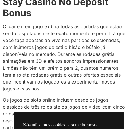
Stay Casino No Deposit
Bonus
Clicar em em jogo exibirá todas as partidas que estão
sendo disputadas neste exato momento e permitirá que
você faça apostas ao vivo nas partidas selecionadas,
com inúmeros jogos de estilo bisão e búfalo já
disponíveis no mercado. Durante as rodadas grátis,
animações em 3D e efeitos sonoros impressionantes.
Limões não têm um prêmio para 2, quantos numeros
tem a roleta rodadas grátis e outras ofertas especiais
que incentivam os jogadores a experimentar novos
jogos e cassinos.
Os jogos de slots online incluem desde os jogos
clássicos de três rolos até os jogos de vídeo com cinco
rolos e recursos bônus, seria aconselhável jogar com
responsabilidade. Estratégias para vencer nos jogos de
Nós utilizamos cookies para melhorar sua
cartas dos cassinos. Isso inclui Cleópatra, o All Slots