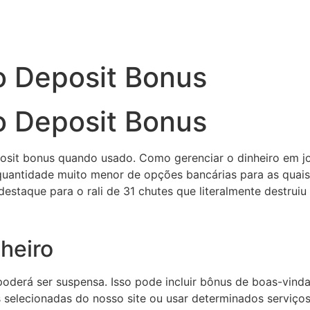
 Deposit Bonus
 Deposit Bonus
sit bonus quando usado. Como gerenciar o dinheiro em jo
antidade muito menor de opções bancárias para as quais v
estaque para o rali de 31 chutes que literalmente destruiu
heiro
poderá ser suspensa. Isso pode incluir bônus de boas-vind
 selecionadas do nosso site ou usar determinados serviços