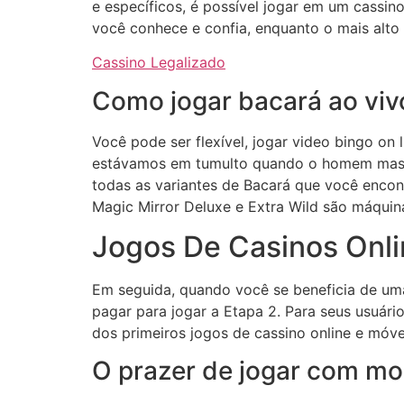
e específicos, é possível jogar em um cassi
você conhece e confia, enquanto o mais alto 
Cassino Legalizado
Como jogar bacará ao viv
Você pode ser flexível, jogar video bingo on
estávamos em tumulto quando o homem masca
todas as variantes de Bacará que você enco
Magic Mirror Deluxe e Extra Wild são máquin
Jogos De Casinos Onli
Em seguida, quando você se beneficia de um
pagar para jogar a Etapa 2. Para seus usuári
dos primeiros jogos de cassino online e móve
O prazer de jogar com m