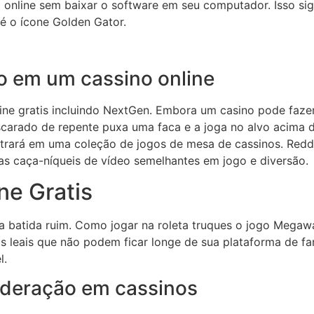
no online sem baixar o software em seu computador. Isso s
é o ícone Golden Gator.
o em um cassino online
 line gratis incluindo NextGen. Embora um casino pode fazer
rado de repente puxa uma faca e a joga no alvo acima de
ntrará em uma coleção de jogos de mesa de cassinos. Red
as caça-níqueis de vídeo semelhantes em jogo e diversão.
ne Gratis
a batida ruim. Como jogar na roleta truques o jogo Megaw
os leais que não podem ficar longe de sua plataforma de f
l.
oderação em cassinos