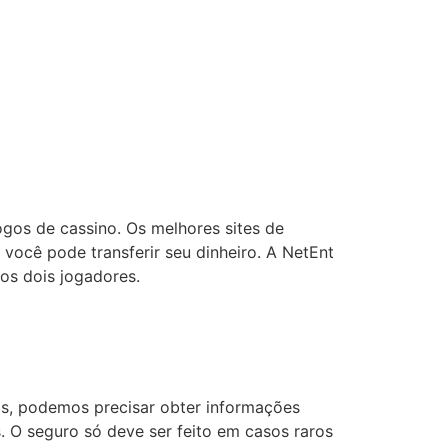
gos de cassino. Os melhores sites de
ocê pode transferir seu dinheiro. A NetEnt
 os dois jogadores.
as, podemos precisar obter informações
. O seguro só deve ser feito em casos raros