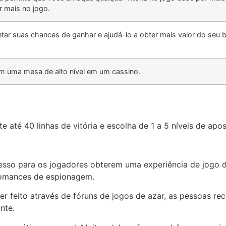
r mais no jogo.
ar suas chances de ganhar e ajudá-lo a obter mais valor do seu 
em uma mesa de alto nível em um cassino.
e até 40 linhas de vitória e escolha de 1 a 5 níveis de apos
resso para os jogadores obterem uma experiência de jogo d
 romances de espionagem.
er feito através de fóruns de jogos de azar, as pessoas 
nte.