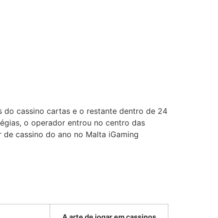
 do cassino cartas e o restante dentro de 24
tégias, o operador entrou no centro das
 de cassino do ano no Malta iGaming
A arte de jogar em cassinos