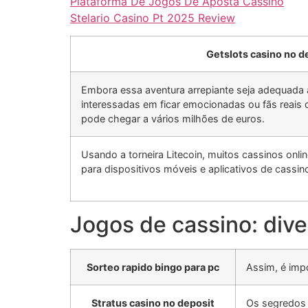
Plataforma De Jogos De Aposta Cassino
Stelario Casino Pt 2025 Review
Getslots casino no d
Embora essa aventura arrepiante seja adequada
interessadas em ficar emocionadas ou fãs reais 
pode chegar a vários milhões de euros.
Usando a torneira Litecoin, muitos cassinos onl
para dispositivos móveis e aplicativos de cassin
Jogos de cassino: dive
Sorteo rapido bingo para pc
Assim, é impo
Stratus casino no deposit
Os segredos 