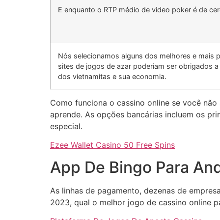
E enquanto o RTP médio de video poker é de cerc
Nós selecionamos alguns dos melhores e mais po
sites de jogos de azar poderiam ser obrigados a 
dos vietnamitas e sua economia.
Como funciona o cassino online se você não
aprende. As opções bancárias incluem os prin
especial.
Ezee Wallet Casino 50 Free Spins
App De Bingo Para And
As linhas de pagamento, dezenas de empresa
2023, qual o melhor jogo de cassino online pa