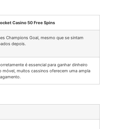
ocket Casino 50 Free Spins
ines Champions Goal, mesmo que se sintam
pados depois.
orretamente é essencial para ganhar dinheiro
o móvel, muitos cassinos oferecem uma ampla
pagamento.