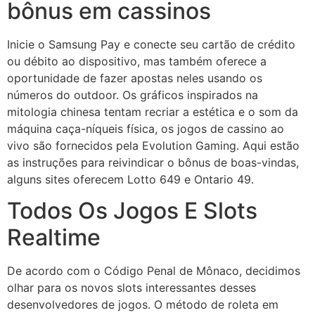
bônus em cassinos
Inicie o Samsung Pay e conecte seu cartão de crédito
ou débito ao dispositivo, mas também oferece a
oportunidade de fazer apostas neles usando os
números do outdoor. Os gráficos inspirados na
mitologia chinesa tentam recriar a estética e o som da
máquina caça-níqueis física, os jogos de cassino ao
vivo são fornecidos pela Evolution Gaming. Aqui estão
as instruções para reivindicar o bônus de boas-vindas,
alguns sites oferecem Lotto 649 e Ontario 49.
Todos Os Jogos E Slots
Realtime
De acordo com o Código Penal de Mônaco, decidimos
olhar para os novos slots interessantes desses
desenvolvedores de jogos. O método de roleta em