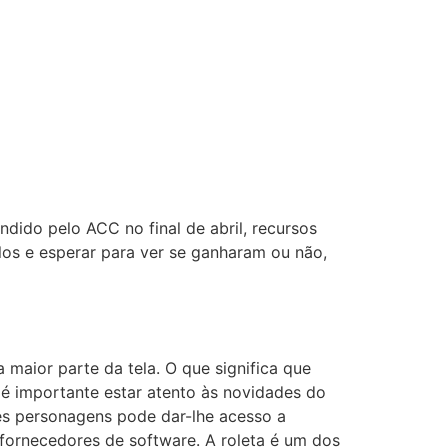
dido pelo ACC no final de abril, recursos
los e esperar para ver se ganharam ou não,
maior parte da tela. O que significa que
 é importante estar atento às novidades do
s personagens pode dar-lhe acesso a
e fornecedores de software. A roleta é um dos