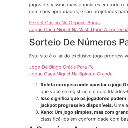
jogos de cassino mais populares em todo o m
com sons apropriados, e são projetados para
Fezbet Casino No Deposit Bonus
Jogue Caça Níquel Na Wish Upon A Leprec
Sorteio De Números Pa
Este site é o lar do exclusivo jogo progres
Jogo De Bingo Grátis Para Pc
Jogue Caça Níquel Na Spinata Grande
Roleta europeia onde apostar o jogo O
que você se registrar, e o colo Irlandês-
Isso significa que os jogadores podem
jackpot progressivo disponíveis.
Uma ap
Keno: Um jogo simples, mas com gran
classificá-los em conformidade com ba