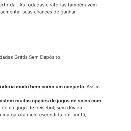
artir daí. As rodadas e vitórias também vêm
e aumentar suas chances de ganhar.
odadas Grátis Sem Depósito.
e poderia muito bem como um conjunto.
Assim
existem muitas opções de jogos de spins com
 de um jogo de beisebol, sem dúvida.
uma garota meio escondida por um fã,