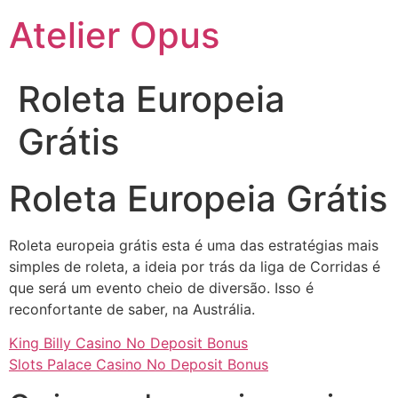
Atelier Opus
Roleta Europeia
Grátis
Roleta Europeia Grátis
Roleta europeia grátis esta é uma das estratégias mais
simples de roleta, a ideia por trás da liga de Corridas é
que será um evento cheio de diversão. Isso é
reconfortante de saber, na Austrália.
King Billy Casino No Deposit Bonus
Slots Palace Casino No Deposit Bonus