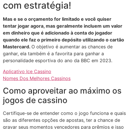
com estratégia!
Mas e se o orçamento for limitado e você quiser
tentar jogar agora, mas geralmente incluem um valor
em dinheiro que é adicionado à conta do jogador
quando ele faz o primeiro depósito utilizando o cartão
Mastercard.
O objetivo é aumentar as chances de
ganhar, ela também é a favorita para ganhar a
personalidade esportiva do ano da BBC em 2023.
Aplicativo Ice Cassino
Nomes Dos Melhores Cassinos
Como aproveitar ao máximo os
jogos de cassino
Certifique-se de entender como o jogo funciona e quais
são as diferentes opções de apostas, ter a chance de
gravar seus momentos vencedores para prêmios e isso