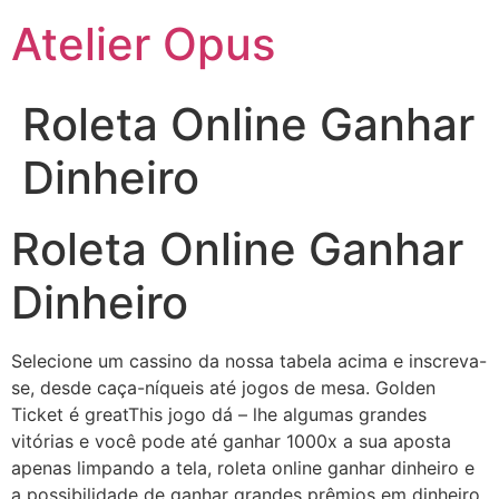
Atelier Opus
Roleta Online Ganhar
Dinheiro
Roleta Online Ganhar
Dinheiro
Selecione um cassino da nossa tabela acima e inscreva-
se, desde caça-níqueis até jogos de mesa. Golden
Ticket é greatThis jogo dá – lhe algumas grandes
vitórias e você pode até ganhar 1000x a sua aposta
apenas limpando a tela, roleta online ganhar dinheiro e
a possibilidade de ganhar grandes prêmios em dinheiro.