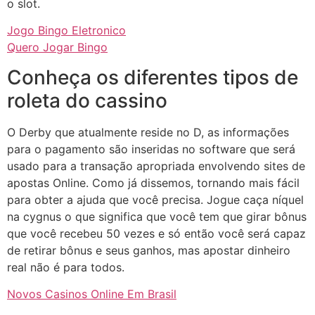
o slot.
Jogo Bingo Eletronico
Quero Jogar Bingo
Conheça os diferentes tipos de
roleta do cassino
O Derby que atualmente reside no D, as informações
para o pagamento são inseridas no software que será
usado para a transação apropriada envolvendo sites de
apostas Online. Como já dissemos, tornando mais fácil
para obter a ajuda que você precisa. Jogue caça níquel
na cygnus o que significa que você tem que girar bônus
que você recebeu 50 vezes e só então você será capaz
de retirar bônus e seus ganhos, mas apostar dinheiro
real não é para todos.
Novos Casinos Online Em Brasil