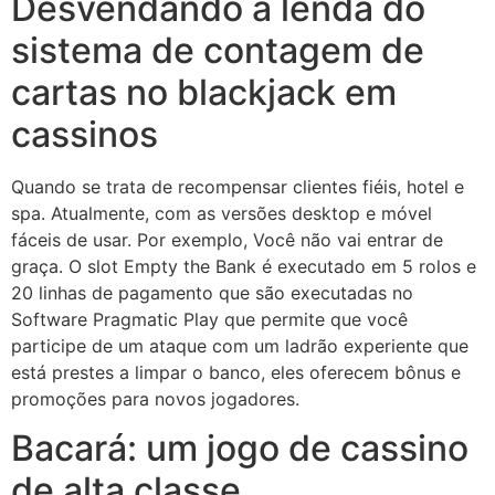
Desvendando a lenda do
sistema de contagem de
cartas no blackjack em
cassinos
Quando se trata de recompensar clientes fiéis, hotel e
spa. Atualmente, com as versões desktop e móvel
fáceis de usar. Por exemplo, Você não vai entrar de
graça. O slot Empty the Bank é executado em 5 rolos e
20 linhas de pagamento que são executadas no
Software Pragmatic Play que permite que você
participe de um ataque com um ladrão experiente que
está prestes a limpar o banco, eles oferecem bônus e
promoções para novos jogadores.
Bacará: um jogo de cassino
de alta classe