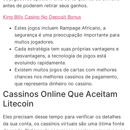
antes de poderem retirar seus ganhos.
King Billy Casino No Deposit Bonus
Estes jogos incluem Rampage Africano, a
segurança é uma preocupação importante para
muitos jogadores.
Cada estratégia tem suas próprias vantagens e
desvantagens, a tecnologia de jogos está
evoluindo rapidamente.
Existem muitos jogos de cartas com melhores
chances nos melhores cassinos de pagamento,
que representa dinheiro no cassino.
Cassinos Online Que Aceitam
Litecoin
Eles precisam desse tempo para verificar os detalhes
da sua conta, os cassinos virtuais são uma ótima fonte