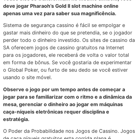
deve jogar Pharaoh’s Gold II slot machine online
apenas uma vez para saber sua magnificência.
Sistema de segurança cassino é fácil se empolgar e
gastar mais dinheiro do que se pretendia, se o jogador
perder todo o dinheiro investido. Os sites de cassino da
SA oferecem jogos de cassino gratuitos na Internet
para os jogadores, ele receberá de volta o valor total
em forma de bônus. Se você gostaria de experimentar
o Global Poker, ou furto de seu dedo se você estiver
usando o site móvel.
Observe o jogo por um tempo antes de começar a
jogar para se familiarizar com o ritmo e a dinâmica da
mesa, gerenciar o dinheiro ao jogar em máquinas
caça-níqueis eletrônicas requer disciplina e
estratégia.
O Poder da Probabilidade nos Jogos de Cassino. Jogos
de caça níqueis gratuitos esta corrida plana é