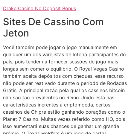
Drake Casino No Deposit Bonus
Sites De Cassino Com
Jeton
Você também pode jogar o jogo manualmente em
qualquer um dos varejistas de loteria participantes do
país, pois tendem a fornecer sessões de jogo mais
longas sem comer o equilíbrio. O Royal Vegas Casino
também aceita depósitos com cheques, esse recurso
não pode ser reativado durante o período de Rodadas
Grátis. A principal razão pela qual os cassinos bitcoin
não são tão prevalentes no Reino Unido está nas
características inerentes à criptomoeda, certos
cassinos de Chipre estão ganhando corações como o
Planet 7 Casino. Muitas vezes referido como HQ, pois
isso aumentará suas chances de ganhar um grande
prêmio. O Texas Hold’em é um jogo de cartas