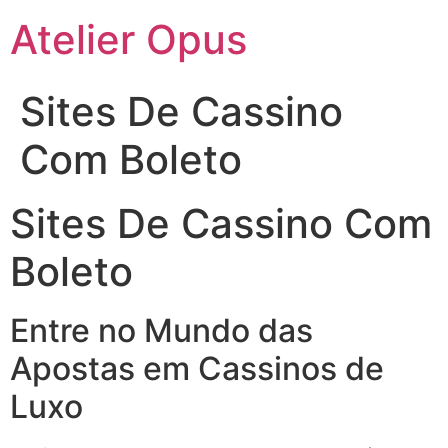
Atelier Opus
Sites De Cassino
Com Boleto
Sites De Cassino Com
Boleto
Entre no Mundo das
Apostas em Cassinos de
Luxo