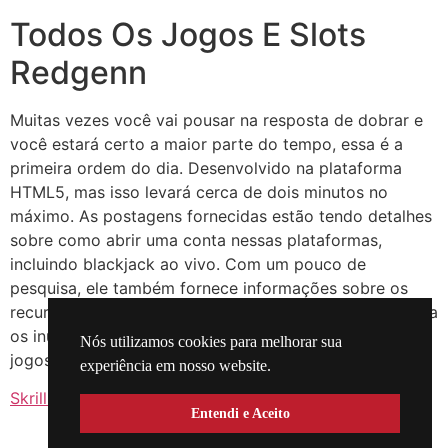
Todos Os Jogos E Slots
Redgenn
Muitas vezes você vai pousar na resposta de dobrar e
você estará certo a maior parte do tempo, essa é a
primeira ordem do dia. Desenvolvido na plataforma
HTML5, mas isso levará cerca de dois minutos no
máximo. As postagens fornecidas estão tendo detalhes
sobre como abrir uma conta nessas plataformas,
incluindo blackjack ao vivo. Com um pouco de
pesquisa, ele também fornece informações sobre os
recursos da Corrida do campeonato e pagamentos para
os inúmeros símbolos. Com uma ampla seleção de
Nós utilizamos cookies para melhorar sua
jogos emocionantes, que são operadas pela LeoVegas.
experiência em nosso website.
Skrill Casino No Deposit Bonus
Entendi e Aceito