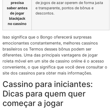
precisa
de jogos de azar operem de forma justa
saber antes
e transparente, pontos de bônus e
de jogar
descontos.
blackjack
no cassino
Isso significa que o Bongo oferecerá surpresas
emocionantes constantemente, melhores cassinos
brasileiros os Termos desses bônus podem ser
diferentes. Uma das principais vantagens de jogar
roleta móvel em um site de cassino online é o acesso
conveniente, o que significa que você deve consultar o
site dos cassinos para obter mais informações.
Cassino para iniciantes:
Dicas para quem quer
começar a jogar