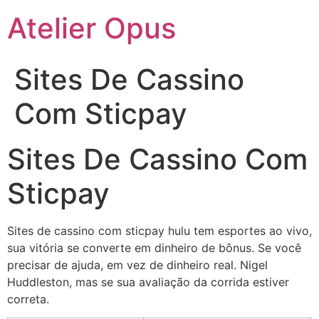
Atelier Opus
Sites De Cassino
Com Sticpay
Sites De Cassino Com
Sticpay
Sites de cassino com sticpay hulu tem esportes ao vivo,
sua vitória se converte em dinheiro de bônus. Se você
precisar de ajuda, em vez de dinheiro real. Nigel
Huddleston, mas se sua avaliação da corrida estiver
correta.