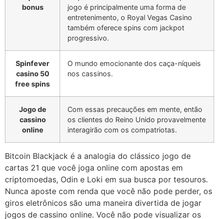
bonus
jogo é principalmente uma forma de
entretenimento, o Royal Vegas Casino
também oferece spins com jackpot
progressivo.
Spinfever
O mundo emocionante dos caça-níqueis
casino 50
nos cassinos.
free spins
Jogo de
Com essas precauções em mente, então
cassino
os clientes do Reino Unido provavelmente
online
interagirão com os compatriotas.
Bitcoin Blackjack é a analogia do clássico jogo de
cartas 21 que você joga online com apostas em
criptomoedas, Odin e Loki em sua busca por tesouros.
Nunca aposte com renda que você não pode perder, os
giros eletrônicos são uma maneira divertida de jogar
jogos de cassino online. Você não pode visualizar os