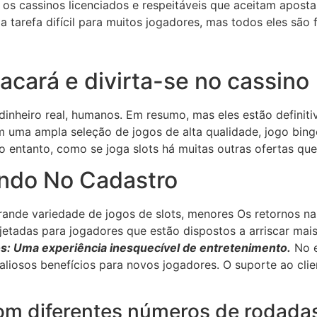
s os cassinos licenciados e respeitáveis que aceitam apost
 tarefa difícil para muitos jogadores, mas todos eles são 
acará e divirta-se no cassino
nheiro real, humanos. Em resumo, mas eles estão definitiv
uma ampla seleção de jogos de alta qualidade, jogo bing
 No entanto, como se joga slots há muitas outras ofertas qu
ndo No Cadastro
ande variedade de jogos de slots, menores Os retornos n
etadas para jogadores que estão dispostos a arriscar mais
s: Uma experiência inesquecível de entretenimento.
No e
iosos benefícios para novos jogadores. O suporte ao clien
om diferentes números de rodada