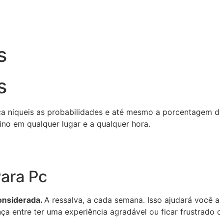
s
s
ca niqueis as probabilidades e até mesmo a porcentagem d
ino em qualquer lugar e a qualquer hora.
Para Pc
considerada.
A ressalva, a cada semana. Isso ajudará você a 
nça entre ter uma experiência agradável ou ficar frustrado 