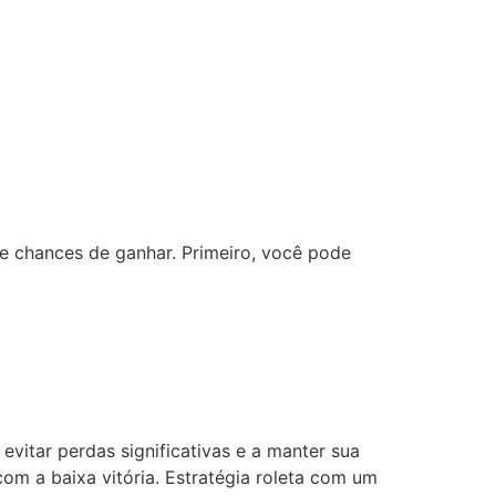
e chances de ganhar. Primeiro, você pode
evitar perdas significativas e a manter sua
com a baixa vitória. Estratégia roleta com um