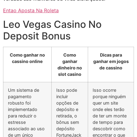
Entao Aposta Na Roleta
Leo Vegas Casino No
Deposit Bonus
Como ganhar no
Como
Dicas para
cassino online
ganhar
ganhar em jogos
dinheiro no
de cassino
slot casino
Um sistema de
Isso pode
Isso ocorre
pagamento
incluir
porque ninguém
robusto foi
opções de
quer um site
implementado
depósito e
onde eles terão
para reduzir o
retirada, o
de ter um monte
estresse
bônus sem
de tempo para
associado ao uso
depósito
descobrir como
de um único
FortuneJack
encontrar o que