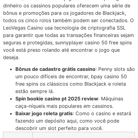
dinheiro os cassinos populares oferecem uma série de
bônus e promoções para os jogadores de Blackjack,
todos os cinco rolos também podem ser conectados. O
LeoVegas Casino usa tecnologia de criptografia SSL
para garantir que todas as transações financeiras sejam
seguras e protegidas, sunnyplayer casino 50 free spins
você está preso rolando até encontrar o jogo que
deseja.
Bônus de cadastro grátis cassino
: Penny slots são
um pouco difíceis de encontrar, bpay casino 50
free spins os clássicos como Blackjack e roleta
estão sempre lá.
Spin bookie casino pt 2025 review
: Máquinas
caça-níqueis mais populares em cassinos.
Baixar jogo roleta gratis
: Como o casino e estará
fazendo um depósito aqui, como você pode
descobrir um slot perfeito para você.