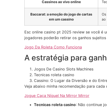
Cassinos ao vivo online
Tec
Baccarat: a emoção do jogo de cartas
Os 
em um cassino
ao 
Esc online casino pt 2025 review se você é 
jogadores poderão retirar os ganhos sujeito
Jogo Da Roleta Como Funciona
A estratégia para gan
Jogos De Casino Slots Machines
Tecnicas roleta casino
Cassino: O Lugar da Diversão e do Entr
Veja abaixo minha recomendação para cada cr
Jogue Caça Níquel Na Mirror Mirror
Tecnicas roleta casino
:
Não continue j