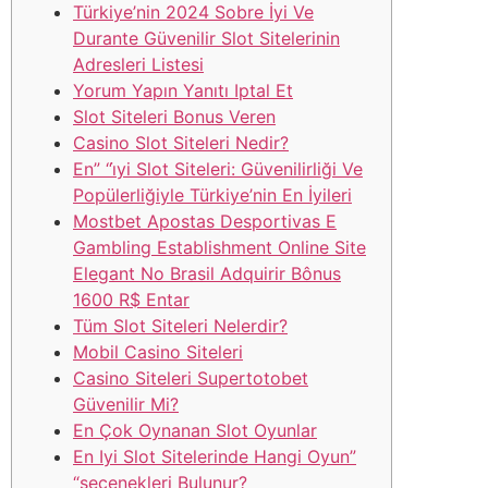
Türkiye’nin 2024 Sobre İyi Ve
Durante Güvenilir Slot Sitelerinin
Adresleri Listesi
Yorum Yapın Yanıtı Iptal Et
Slot Siteleri Bonus Veren
Casino Slot Siteleri Nedir?
En” “i̇yi Slot Siteleri: Güvenilirliği Ve
Popülerliğiyle Türkiye’nin En İyileri
Mostbet Apostas Desportivas E
Gambling Establishment Online Site
Elegant No Brasil Adquirir Bônus
1600 R$ Entar
Tüm Slot Siteleri Nelerdir?
Mobil Casino Siteleri
Casino Siteleri Supertotobet
Güvenilir Mi?
En Çok Oynanan Slot Oyunlar
En Iyi Slot Sitelerinde Hangi Oyun”
“seçenekleri Bulunur?