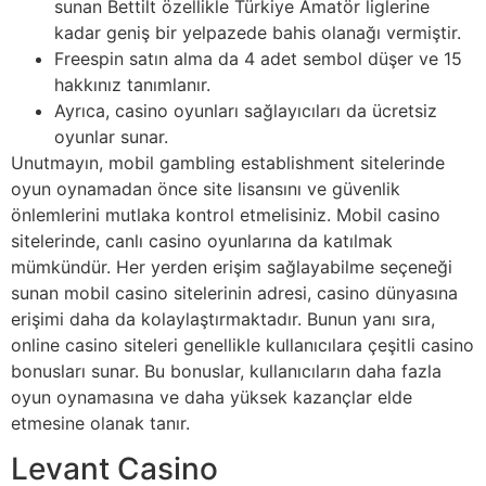
sunan Bettilt özellikle Türkiye Amatör liglerine
kadar geniş bir yelpazede bahis olanağı vermiştir.
Freespin satın alma da 4 adet sembol düşer ve 15
hakkınız tanımlanır.
Ayrıca, casino oyunları sağlayıcıları da ücretsiz
oyunlar sunar.
Unutmayın, mobil gambling establishment sitelerinde
oyun oynamadan önce site lisansını ve güvenlik
önlemlerini mutlaka kontrol etmelisiniz. Mobil casino
sitelerinde, canlı casino oyunlarına da katılmak
mümkündür. Her yerden erişim sağlayabilme seçeneği
sunan mobil casino sitelerinin adresi, casino dünyasına
erişimi daha da kolaylaştırmaktadır. Bunun yanı sıra,
online casino siteleri genellikle kullanıcılara çeşitli casino
bonusları sunar. Bu bonuslar, kullanıcıların daha fazla
oyun oynamasına ve daha yüksek kazançlar elde
etmesine olanak tanır.
Levant Casino