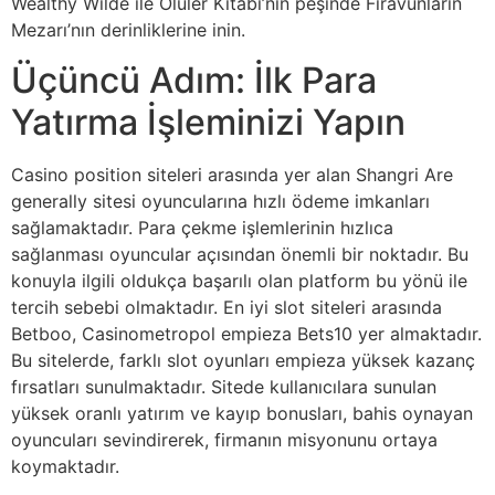
Wealthy Wilde ile Ölüler Kitabı’nın peşinde Firavunların
Mezarı’nın derinliklerine inin.
Üçüncü Adım: İlk Para
Yatırma İşleminizi Yapın
Casino position siteleri arasında yer alan Shangri Are
generally sitesi oyuncularına hızlı ödeme imkanları
sağlamaktadır. Para çekme işlemlerinin hızlıca
sağlanması oyuncular açısından önemli bir noktadır. Bu
konuyla ilgili oldukça başarılı olan platform bu yönü ile
tercih sebebi olmaktadır. En iyi slot siteleri arasında
Betboo, Casinometropol empieza Bets10 yer almaktadır.
Bu sitelerde, farklı slot oyunları empieza yüksek kazanç
fırsatları sunulmaktadır. Sitede kullanıcılara sunulan
yüksek oranlı yatırım ve kayıp bonusları, bahis oynayan
oyuncuları sevindirerek, firmanın misyonunu ortaya
koymaktadır.