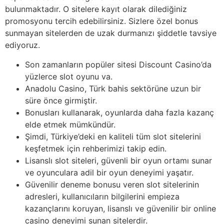
bulunmaktadır. O sitelere kayıt olarak dilediğiniz
promosyonu tercih edebilirsiniz. Sizlere özel bonus
sunmayan sitelerden de uzak durmanızı şiddetle tavsiye
ediyoruz.
Son zamanların popüler sitesi Discount Casino’da
yüzlerce slot oyunu va.
Anadolu Casino, Türk bahis sektörüne uzun bir
süre önce girmiştir.
Bonusları kullanarak, oyunlarda daha fazla kazanç
elde etmek mümkündür.
Şimdi, Türkiye’deki en kaliteli tüm slot sitelerini
keşfetmek için rehberimizi takip edin.
Lisanslı slot siteleri, güvenli bir oyun ortamı sunar
ve oyunculara adil bir oyun deneyimi yaşatır.
Güvenilir deneme bonusu veren slot sitelerinin
adresleri, kullanıcıların bilgilerini empieza
kazançlarını koruyan, lisanslı ve güvenilir bir online
casino deneyimi sunan sitelerdir.