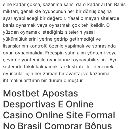
eine kadar çoksa, kazanma şansı da o kadar artar. Bahis
miktarı, genellikle oyuncunun her bir dönüş başına
ayarlayabileceği bir değerdir. Yasal olmayan sitelerde
bahis oynamak veya oynatmak çok tehlikelidir. O
yüzden oynamak istediğiniz sitelerin yasal
yükümlülüklerini yerine getirip getirmediği ve
lisanslarının kontrolü özenle yapılmalı ve sonrasında
oyun oynanmalıdır. Freespin satın alım yöntemi veya
çevirme yöntemi ile oyunlarınızı oynayabilirsiniz. Aynı
sistemde takılı kalmamak farklı stratejiler denemek
oyuncular için her zaman bir avantaj ve kazanma
ihtimalini arttıran bir durum olmuştur.
Mostbet Apostas
Desportivas E Online
Casino Online Site Formal
No Brasil Comprar Bônus