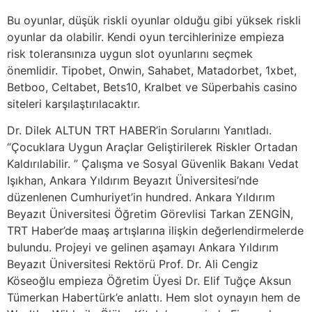
Bu oyunlar, düşük riskli oyunlar olduğu gibi yüksek riskli
oyunlar da olabilir. Kendi oyun tercihlerinize empieza
risk toleransınıza uygun slot oyunlarını seçmek
önemlidir. Tipobet, Onwin, Sahabet, Matadorbet, 1xbet,
Betboo, Celtabet, Bets10, Kralbet ve Süperbahis casino
siteleri karşılaştırılacaktır.
Dr. Dilek ALTUN TRT HABER’in Sorularını Yanıtladı.
“Çocuklara Uygun Araçlar Geliştirilerek Riskler Ortadan
Kaldırılabilir. ” Çalışma ve Sosyal Güvenlik Bakanı Vedat
Işıkhan, Ankara Yıldırım Beyazıt Üniversitesi’nde
düzenlenen Cumhuriyet’in hundred. Ankara Yıldırım
Beyazıt Üniversitesi Öğretim Görevlisi Tarkan ZENGİN,
TRT Haber’de maaş artışlarına ilişkin değerlendirmelerde
bulundu. Projeyi ve gelinen aşamayı Ankara Yıldırım
Beyazıt Üniversitesi Rektörü Prof. Dr. Ali Cengiz
Köseoğlu empieza Öğretim Üyesi Dr. Elif Tuğçe Aksun
Tümerkan Habertürk’e anlattı. Hem slot oynayın hem de