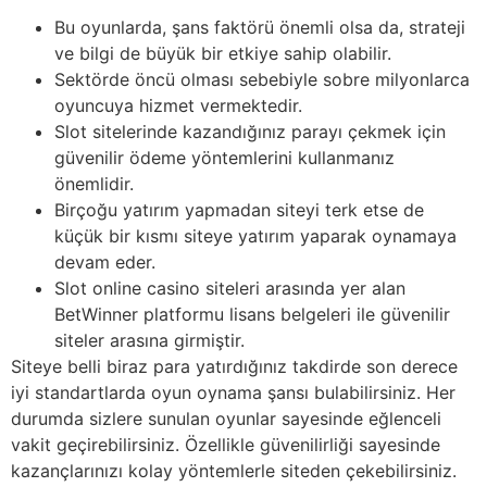
Bu oyunlarda, şans faktörü önemli olsa da, strateji
ve bilgi de büyük bir etkiye sahip olabilir.
Sektörde öncü olması sebebiyle sobre milyonlarca
oyuncuya hizmet vermektedir.
Slot sitelerinde kazandığınız parayı çekmek için
güvenilir ödeme yöntemlerini kullanmanız
önemlidir.
Birçoğu yatırım yapmadan siteyi terk etse de
küçük bir kısmı siteye yatırım yaparak oynamaya
devam eder.
Slot online casino siteleri arasında yer alan
BetWinner platformu lisans belgeleri ile güvenilir
siteler arasına girmiştir.
Siteye belli biraz para yatırdığınız takdirde son derece
iyi standartlarda oyun oynama şansı bulabilirsiniz. Her
durumda sizlere sunulan oyunlar sayesinde eğlenceli
vakit geçirebilirsiniz. Özellikle güvenilirliği sayesinde
kazançlarınızı kolay yöntemlerle siteden çekebilirsiniz.