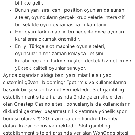
birlikte gelir.
Bunun yanı sıra, canlı position oyunları da sunan
siteler, oyuncuların gerçek krupiyelerle interaktif
bir şekilde oyun oynamasına imkan tanır.
Her oyun farklı olabilir, bu nedenle önce oyunun
kurallarını okumak önemlidir.
En iyi Türkçe slot machine oyun siteleri,
oyuncuların her zaman kolayca iletişim
kurabilecekleri Türkçe müşteri destek hizmetleri ve
yüksek kaliteli oyunlar sunuyor.
Ayrıca dışarıdan aldığı bazı yazılımlar ile alt yapı
sistemini güvenli blooming” “getirmiş ve kullanıcılarına
başarılı bir şekilde hizmet vermektedir. Slot gambling
establishment siteleri arasında önde gelen sitelerden
olan Onestep Casino sitesi, bonuslarıyla da kullanıcıların
dikkatini çekmeyi başarmıştır. Ilk yatırıma yönelik spor
bonusu olarak %120 oranında one hundred twenty
dolara kadar bonus vermektedir. Slot gambling
establishment siteleri arasında yer alan WonOdds sitesi