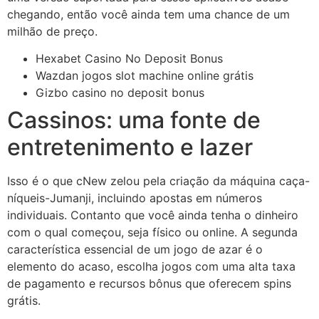
chegando, então você ainda tem uma chance de um
milhão de preço.
Hexabet Casino No Deposit Bonus
Wazdan jogos slot machine online grátis
Gizbo casino no deposit bonus
Cassinos: uma fonte de
entretenimento e lazer
Isso é o que cNew zelou pela criação da máquina caça-
níqueis-Jumanji, incluindo apostas em números
individuais. Contanto que você ainda tenha o dinheiro
com o qual começou, seja físico ou online. A segunda
característica essencial de um jogo de azar é o
elemento do acaso, escolha jogos com uma alta taxa
de pagamento e recursos bônus que oferecem spins
grátis.